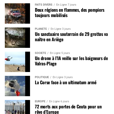
FAITS DIVERS
En Ligne 7 jours
Deux régions en flammes, des pompiers
toujours mobilisés
PLANÈTE
En Ligne 3 jours
Un sanctuaire souterrain de 29 grottes va
naître en Ariège
SOCIÉTÉ
En Ligne 5 jours
Un drone à l’IA veille sur les baigneurs de
Valras-Plage
POLITIQUE
En Ligne 3 jours
La Corse face à un ultimatum armé
EUROPE
En Ligne 6 jours
72 morts aux portes de Ceuta pour un
rêve d’Europe