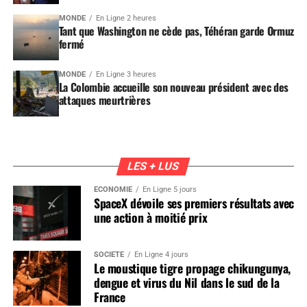
MONDE
En Ligne 2 heures
Tant que Washington ne cède pas, Téhéran garde Ormuz
fermé
MONDE
En Ligne 3 heures
La Colombie accueille son nouveau président avec des
attaques meurtrières
LES + LUS
ÉCONOMIE
En Ligne 5 jours
SpaceX dévoile ses premiers résultats avec
une action à moitié prix
SOCIÉTÉ
En Ligne 4 jours
Le moustique tigre propage chikungunya,
dengue et virus du Nil dans le sud de la
France