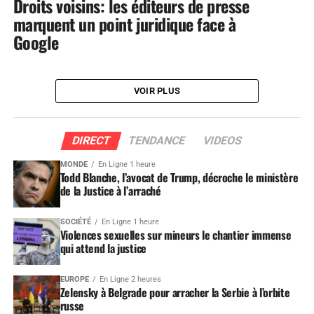
Droits voisins: les éditeurs de presse
marquent un point juridique face à
Google
VOIR PLUS
DIRECT
TENDANCE
VIDEOS
MONDE
En Ligne 1 heure
Todd Blanche, l’avocat de Trump, décroche le ministère
de la Justice à l’arraché
SOCIÉTÉ
En Ligne 1 heure
Violences sexuelles sur mineurs le chantier immense
qui attend la justice
EUROPE
En Ligne 2 heures
Zelensky à Belgrade pour arracher la Serbie à l’orbite
russe