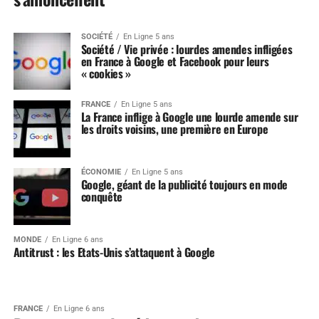
SOCIÉTÉ
En Ligne 5 ans
Société / Vie privée : lourdes amendes infligées
en France à Google et Facebook pour leurs
« cookies »
FRANCE
En Ligne 5 ans
La France inflige à Google une lourde amende sur
les droits voisins, une première en Europe
ÉCONOMIE
En Ligne 5 ans
Google, géant de la publicité toujours en mode
conquête
MONDE
En Ligne 6 ans
Antitrust : les Etats-Unis s’attaquent à Google
FRANCE
En Ligne 6 ans