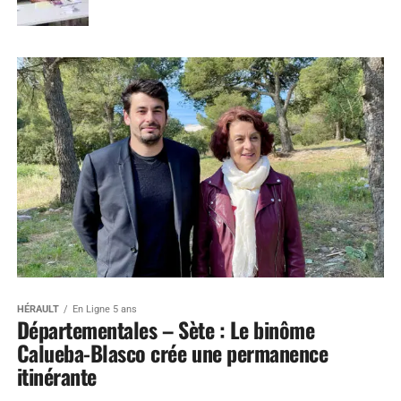
HÉRAULT
En Ligne 5 ans
Départementales – Sète : Le binôme
Calueba-Blasco crée une permanence
itinérante