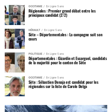
OCCITANIE
En Ligne 5 ans
Régionales : Premier grand débat entre les
principaux candidat (2/2)
HÉRAULT
En Ligne 5 ans
Sète – Départementales : La campagne suit son
cours
POLITIQUE
En Ligne 5 ans
Départementales : Gizardin et Escarguel, candidats
de la majorité pour le canton de Sète
OCCITANIE
En Ligne 5 ans
Sète : Sébastien Denaja est candidat pour les
régionales sur la liste de Carole Delga