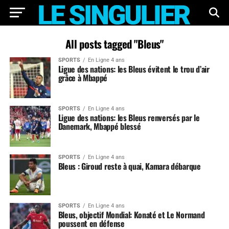
All posts tagged "Bleus"
SPORTS
En Ligne 4 ans
Ligue des nations: les Bleus évitent le trou d’air
grâce à Mbappé
SPORTS
En Ligne 4 ans
Ligue des nations: les Bleus renversés par le
Danemark, Mbappé blessé
SPORTS
En Ligne 4 ans
Bleus : Giroud reste à quai, Kamara débarque
SPORTS
En Ligne 4 ans
Bleus, objectif Mondial: Konaté et Le Normand
poussent en défense