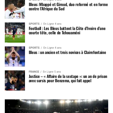
Bleus: Mbappé et Giroud, duo reformé et en forme
contre l’Afrique du Sud
SPORTS
En Ligne 4 ans
Football : Les Bleus battent la Côte d’Ivoire d’une
courte tête, celle de Tchouaméni
SPORTS
En Ligne 4 ans
Bleus : un ancien et trois novices à Clairefontaine
FRANCE
En Ligne 5 ans
Justice – « Affaire de la sextape »: un an de prison
avec sursis pour Benzema, qui fait appel