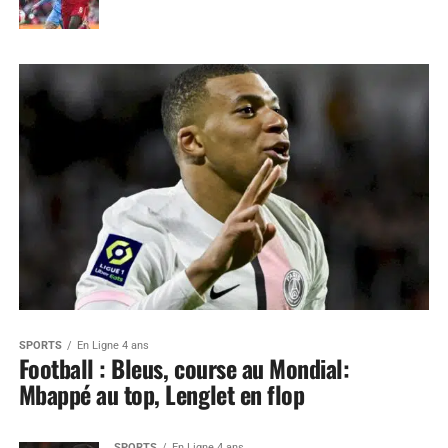
SPORTS
En Ligne 4 ans
Football : Bleus, course au Mondial:
Mbappé au top, Lenglet en flop
SPORTS
En Ligne 4 ans