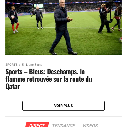
SPORTS
En Ligne 5 ans
Sports – Bleus: Deschamps, la
flamme retrouvée sur la route du
Qatar
VOIR PLUS
DIRECT
TENDANCE
VIDEOS