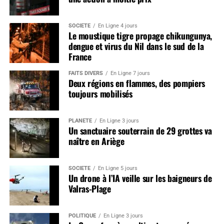
SOCIÉTÉ
En Ligne 4 jours
Le moustique tigre propage chikungunya,
dengue et virus du Nil dans le sud de la
France
FAITS DIVERS
En Ligne 7 jours
Deux régions en flammes, des pompiers
toujours mobilisés
PLANÈTE
En Ligne 3 jours
Un sanctuaire souterrain de 29 grottes va
naître en Ariège
SOCIÉTÉ
En Ligne 5 jours
Un drone à l’IA veille sur les baigneurs de
Valras-Plage
POLITIQUE
En Ligne 3 jours