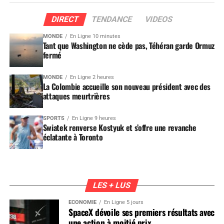
DIRECT
TENDANCE
VIDEOS
MONDE
En Ligne 10 minutes
Tant que Washington ne cède pas, Téhéran garde Ormuz
fermé
MONDE
En Ligne 2 heures
La Colombie accueille son nouveau président avec des
attaques meurtrières
SPORTS
En Ligne 9 heures
Swiatek renverse Kostyuk et s’offre une revanche
éclatante à Toronto
LES + LUS
ÉCONOMIE
En Ligne 5 jours
SpaceX dévoile ses premiers résultats avec
une action à moitié prix