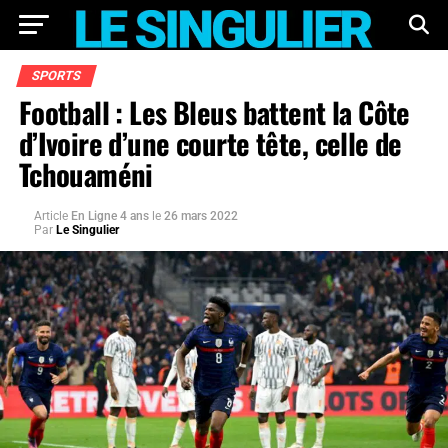
SPORTS
Football : Les Bleus battent la Côte
d’Ivoire d’une courte tête, celle de
Tchouaméni
Article
En Ligne 4 ans
le
26 mars 2022
Par
Le Singulier