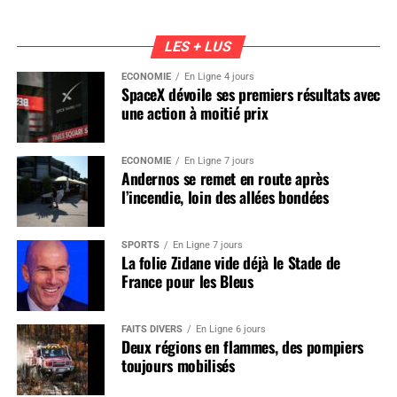
LES + LUS
ÉCONOMIE
En Ligne 4 jours
SpaceX dévoile ses premiers résultats avec
une action à moitié prix
ÉCONOMIE
En Ligne 7 jours
Andernos se remet en route après
l’incendie, loin des allées bondées
SPORTS
En Ligne 7 jours
La folie Zidane vide déjà le Stade de
France pour les Bleus
FAITS DIVERS
En Ligne 6 jours
Deux régions en flammes, des pompiers
toujours mobilisés