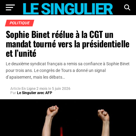
POLITIQUE
Sophie Binet réélue à la CGT un
mandat tourné vers la présidentielle
et l’unité
Le deuxième syndicat français a remis sa confiance à Sophie Binet
pour trois ans. Le congrès de Tours a donné un signal
d’apaisement, mais les débats…
Article
En Ligne 2 mois
le
5 juin 2026
Par
Le Singulier avec AFP