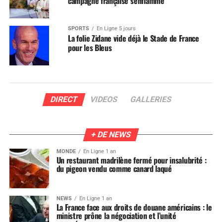
campagne française s’enflamme
SPORTS
En Ligne 5 jours
La folie Zidane vide déjà le Stade de France
pour les Bleus
DIRECT
VIDEOS
GALLERIES
+ DE NEWS
MONDE
En Ligne 1 an
Un restaurant madrilène fermé pour insalubrité :
du pigeon vendu comme canard laqué
NEWS
En Ligne 1 an
La France face aux droits de douane américains : le
ministre prône la négociation et l’unité