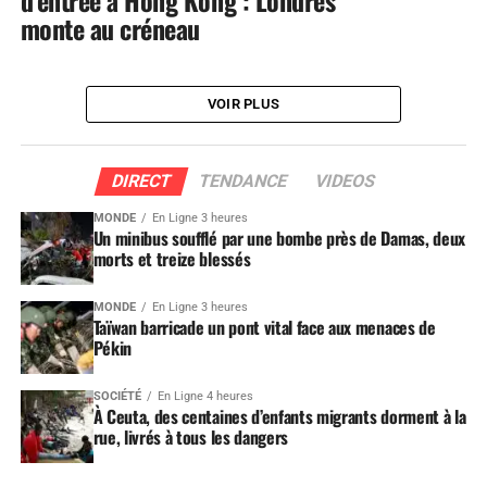
d’entrée à Hong Kong : Londres
monte au créneau
VOIR PLUS
DIRECT
TENDANCE
VIDEOS
MONDE
En Ligne 3 heures
Un minibus soufflé par une bombe près de Damas, deux
morts et treize blessés
MONDE
En Ligne 3 heures
Taïwan barricade un pont vital face aux menaces de
Pékin
SOCIÉTÉ
En Ligne 4 heures
À Ceuta, des centaines d’enfants migrants dorment à la
rue, livrés à tous les dangers