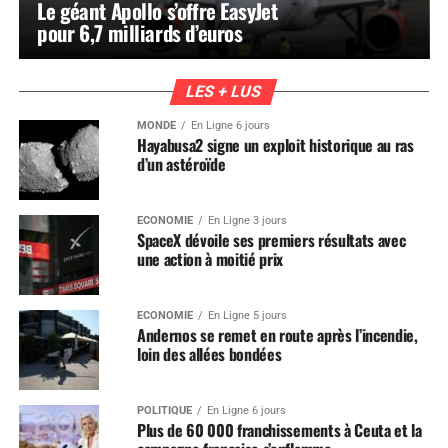
Le géant Apollo s’offre EasyJet
pour 6,7 milliards d’euros
LES + LUS
MONDE
En Ligne 6 jours
Hayabusa2 signe un exploit historique au ras
d’un astéroïde
ÉCONOMIE
En Ligne 3 jours
SpaceX dévoile ses premiers résultats avec
une action à moitié prix
ÉCONOMIE
En Ligne 5 jours
Andernos se remet en route après l’incendie,
loin des allées bondées
POLITIQUE
En Ligne 6 jours
Plus de 60 000 franchissements à Ceuta et la