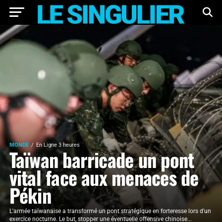
MONDE
En Ligne 3 heures
Taïwan barricade un pont
vital face aux menaces de
Pékin
L'armée taïwanaise a transformé un pont stratégique en forteresse lors d'un
exercice nocturne. Le but, stopper une éventuelle offensive chinoise...