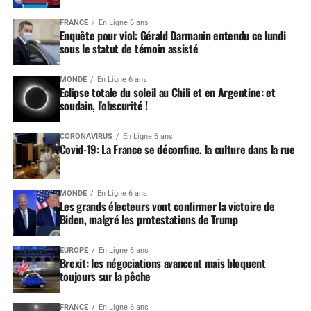
FRANCE
En Ligne 6 ans
Enquête pour viol: Gérald Darmanin entendu ce lundi
sous le statut de témoin assisté
MONDE
En Ligne 6 ans
Eclipse totale du soleil au Chili et en Argentine: et
soudain, l’obscurité !
CORONAVIRUS
En Ligne 6 ans
Covid-19: La France se déconfine, la culture dans la rue
MONDE
En Ligne 6 ans
Les grands électeurs vont confirmer la victoire de
Biden, malgré les protestations de Trump
EUROPE
En Ligne 6 ans
Brexit: les négociations avancent mais bloquent
toujours sur la pêche
FRANCE
En Ligne 6 ans