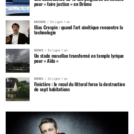
pour « faire justice » en Drôme
MONDE
En Ligne 1 an
Elias Crespin : quand l’art cinétique rencontre la
technologie
NEWS
En Ligne 1 an
Un stade mosellan transformé en temple lyrique
pour « Aïda »
NEWS
En Ligne 1 an
Finistère : le recul du littoral force la destruction
de sept habitations