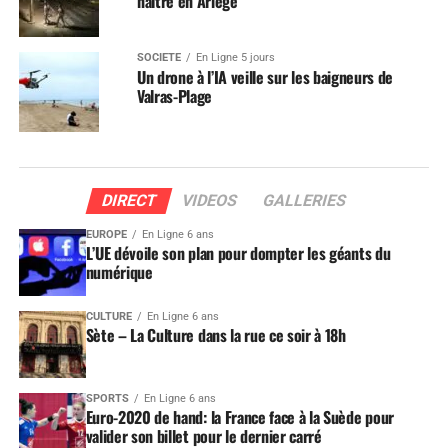
naître en Ariège
SOCIÉTÉ
En Ligne 5 jours
Un drone à l’IA veille sur les baigneurs de
Valras-Plage
DIRECT
VIDEOS
GALLERIES
EUROPE
En Ligne 6 ans
L’UE dévoile son plan pour dompter les géants du
numérique
CULTURE
En Ligne 6 ans
Sète – La Culture dans la rue ce soir à 18h
SPORTS
En Ligne 6 ans
Euro-2020 de hand: la France face à la Suède pour
valider son billet pour le dernier carré