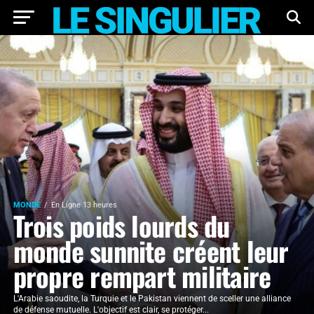
MONDE
En Ligne 13 heures
Trois poids lourds du
monde sunnite créent leur
propre rempart militaire
L'Arabie saoudite, la Turquie et le Pakistan viennent de sceller une alliance
de défense mutuelle. L'objectif est clair, se protéger...