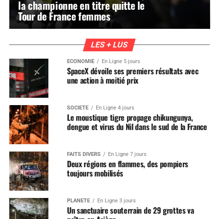
la championne en titre quitte le
Tour de France femmes
LES + LUS
ÉCONOMIE
En Ligne 5 jours
SpaceX dévoile ses premiers résultats avec
une action à moitié prix
SOCIÉTÉ
En Ligne 4 jours
Le moustique tigre propage chikungunya,
dengue et virus du Nil dans le sud de la France
FAITS DIVERS
En Ligne 7 jours
Deux régions en flammes, des pompiers
toujours mobilisés
PLANÈTE
En Ligne 3 jours
Un sanctuaire souterrain de 29 grottes va