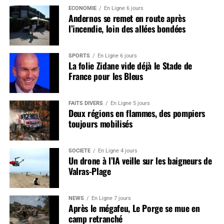
ÉCONOMIE
En Ligne 6 jours
Andernos se remet en route après
l’incendie, loin des allées bondées
SPORTS
En Ligne 6 jours
La folie Zidane vide déjà le Stade de
France pour les Bleus
FAITS DIVERS
En Ligne 5 jours
Deux régions en flammes, des pompiers
toujours mobilisés
SOCIÉTÉ
En Ligne 4 jours
Un drone à l’IA veille sur les baigneurs de
Valras-Plage
NEWS
En Ligne 7 jours
Après le mégafeu, Le Porge se mue en
camp retranché