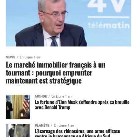
NEWS
En Ligne 1 an
Le marché immobilier français à un
tournant : pourquoi emprunter
maintenant est stratégique
MONDE
En Ligne 1 an
La fortune d’Elon Musk s’effondre après sa brouille
avec Donald Trump
PLANÈTE
En Ligne 1 an
L’écornage des rhinocéros, une arme efficace
contre le braconnage en Afrique du Sud