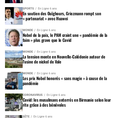
SPORTS
En Ligne 6 ans
En soutien des Ouïghours, Griezmann rompt son
« partenariat » avec Huawei
MONDE
En Ligne 6 ans
Nobel de la paix, le PAM craint une « pandémie de la
faim » plus grave que le Covid
MONDE
En Ligne 6 ans
La tension monte en Nouvelle-Calédonie autour de
l’usine de nickel de Vale
MONDE
En Ligne 6 ans
Les prix Nobel honorés « sans magie » à cause de la
pandémie
CORONAVIRUS
En Ligne 6 ans
Covid: les musulmans enterrés en Birmanie selon leur
rite grâce à des bénévoles
SÈTE
En Ligne 6 ans