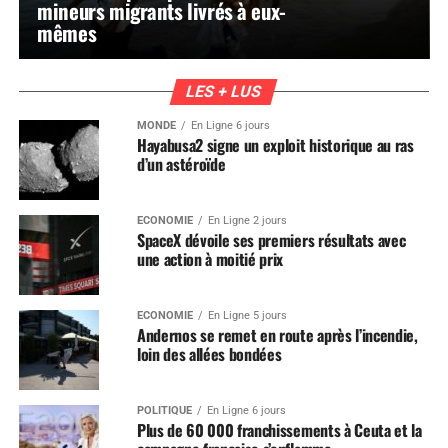
mineurs migrants livrés à eux-
mêmes
LES + LUS
MONDE
En Ligne 6 jours
Hayabusa2 signe un exploit historique au ras
d’un astéroïde
ÉCONOMIE
En Ligne 2 jours
SpaceX dévoile ses premiers résultats avec
une action à moitié prix
ÉCONOMIE
En Ligne 5 jours
Andernos se remet en route après l’incendie,
loin des allées bondées
POLITIQUE
En Ligne 6 jours
Plus de 60 000 franchissements à Ceuta et la