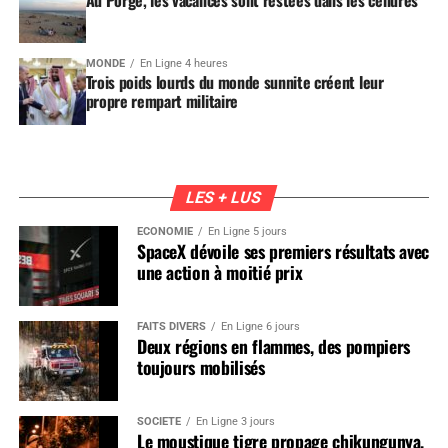
MONDE
En Ligne 4 heures
Trois poids lourds du monde sunnite créent leur
propre rempart militaire
LES + LUS
ÉCONOMIE
En Ligne 5 jours
SpaceX dévoile ses premiers résultats avec
une action à moitié prix
FAITS DIVERS
En Ligne 6 jours
Deux régions en flammes, des pompiers
toujours mobilisés
SOCIÉTÉ
En Ligne 3 jours
Le moustique tigre propage chikungunya,