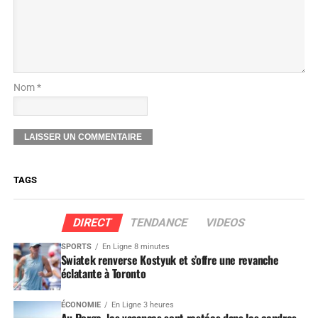
Nom *
TAGS
DIRECT
TENDANCE
VIDEOS
SPORTS
En Ligne 8 minutes
Swiatek renverse Kostyuk et s’offre une revanche
éclatante à Toronto
ÉCONOMIE
En Ligne 3 heures
Au Porge, les vacances sont restées dans les cendres