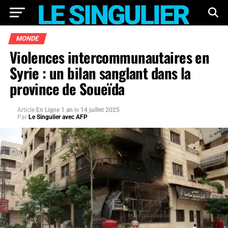
MONDE
Violences intercommunautaires en
Syrie : un bilan sanglant dans la
province de Soueïda
Article
En Ligne 1 an
le
14 juillet 2025
Par
Le Singulier avec AFP