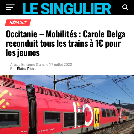
HÉRAULT
Occitanie – Mobilités : Carole Delga
reconduit tous les trains à 1€ pour
les jeunes
Article
En Ligne 3 ans
le
17 juillet 2023
Par
Éloïse Picot