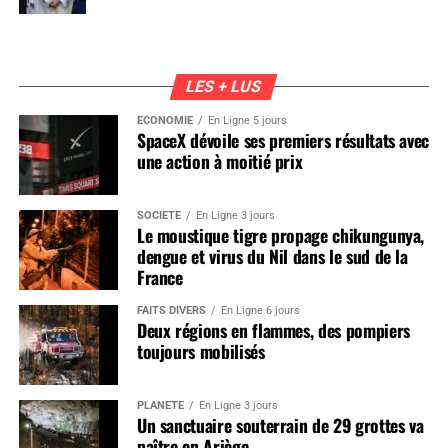
LES + LUS
ÉCONOMIE
En Ligne 5 jours
SpaceX dévoile ses premiers résultats avec
une action à moitié prix
SOCIÉTÉ
En Ligne 3 jours
Le moustique tigre propage chikungunya,
dengue et virus du Nil dans le sud de la
France
FAITS DIVERS
En Ligne 6 jours
Deux régions en flammes, des pompiers
toujours mobilisés
PLANÈTE
En Ligne 3 jours
Un sanctuaire souterrain de 29 grottes va
naître en Ariège