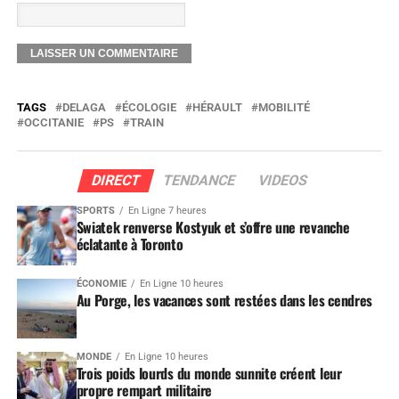
TAGS
DELAGA
ÉCOLOGIE
HÉRAULT
MOBILITÉ
OCCITANIE
PS
TRAIN
DIRECT
TENDANCE
VIDEOS
SPORTS
En Ligne 7 heures
Swiatek renverse Kostyuk et s’offre une revanche
éclatante à Toronto
ÉCONOMIE
En Ligne 10 heures
Au Porge, les vacances sont restées dans les cendres
MONDE
En Ligne 10 heures
Trois poids lourds du monde sunnite créent leur
propre rempart militaire