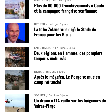
POLITIQUE
En Ligne 7 jours
Plus de 60 000 franchissements à Ceuta
et la campagne française s’enflamme
SPORTS
En Ligne 6 jours
La folie Zidane vide déjà le Stade de
France pour les Bleus
FAITS DIVERS
En Ligne 5 jours
Deux régions en flammes, des pompiers
toujours mobilisés
NEWS
En Ligne 6 jours
Après le mégafeu, Le Porge se mue en
camp retranché
SOCIÉTÉ
En Ligne 3 jours
Un drone à l’IA veille sur les baigneurs de
Valras-Plage