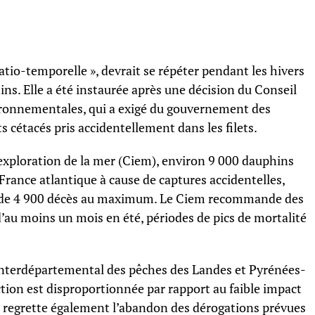
tio-temporelle », devrait se répéter pendant les hivers
ns. Elle a été instaurée après une décision du Conseil
nvironnementales, qui a exigé du gouvernement des
ts cétacés pris accidentellement dans les filets.
’exploration de la mer (Ciem), environ 9 000 dauphins
nce atlantique à cause de captures accidentelles,
it de 4 900 décès au maximum. Le Ciem recommande des
d’au moins un mois en été, périodes de pics de mortalité
interdépartemental des pêches des Landes et Pyrénées-
ction est disproportionnée par rapport au faible impact
l regrette également l’abandon des dérogations prévues