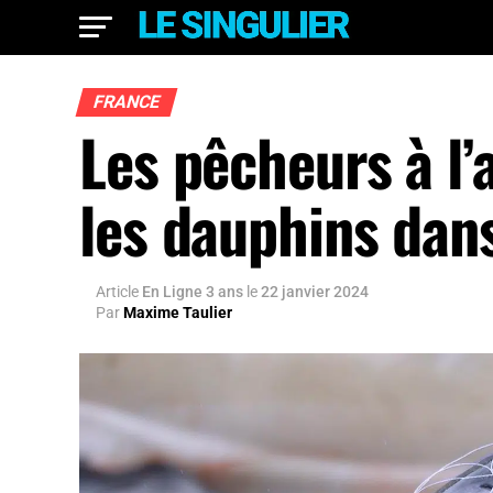
FRANCE
Les pêcheurs à l’
les dauphins dan
Article
En Ligne 3 ans
le
22 janvier 2024
Par
Maxime Taulier