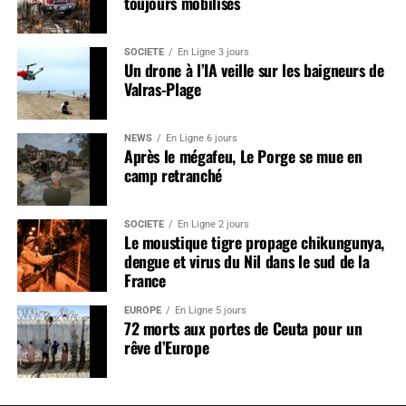
toujours mobilisés
SOCIÉTÉ
En Ligne 3 jours
Un drone à l’IA veille sur les baigneurs de
Valras-Plage
NEWS
En Ligne 6 jours
Après le mégafeu, Le Porge se mue en
camp retranché
SOCIÉTÉ
En Ligne 2 jours
Le moustique tigre propage chikungunya,
dengue et virus du Nil dans le sud de la
France
EUROPE
En Ligne 5 jours
72 morts aux portes de Ceuta pour un
rêve d’Europe