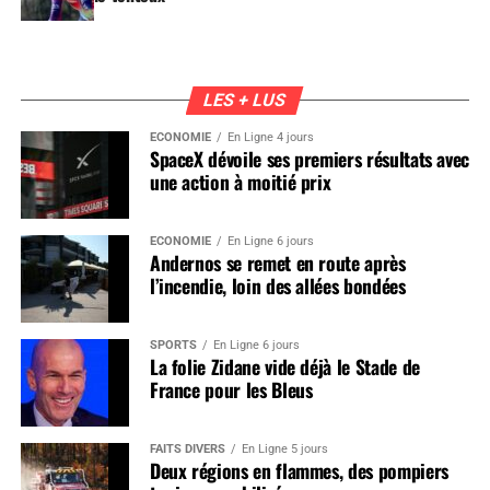
LES + LUS
ÉCONOMIE
En Ligne 4 jours
SpaceX dévoile ses premiers résultats avec
une action à moitié prix
ÉCONOMIE
En Ligne 6 jours
Andernos se remet en route après
l’incendie, loin des allées bondées
SPORTS
En Ligne 6 jours
La folie Zidane vide déjà le Stade de
France pour les Bleus
FAITS DIVERS
En Ligne 5 jours
Deux régions en flammes, des pompiers