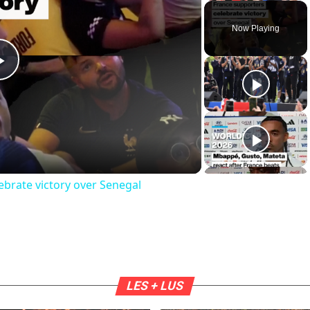
Now Playing
Play
Video
ebrate victory over Senegal
LES + LUS