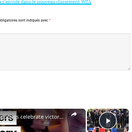
va s’envole dans le nouveau classement WTA
bligatoires sont indiqués avec
*
×
×
World Cup 2026: France supporters celebrate victory over Senegal
Play 