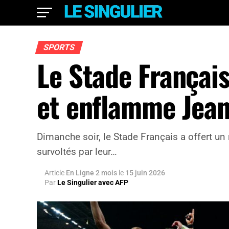
SPORTS
Le Stade Français
et enflamme Jea
Dimanche soir, le Stade Français a offert un
survoltés par leur…
Article
En Ligne 2 mois
le
15 juin 2026
Par
Le Singulier avec AFP