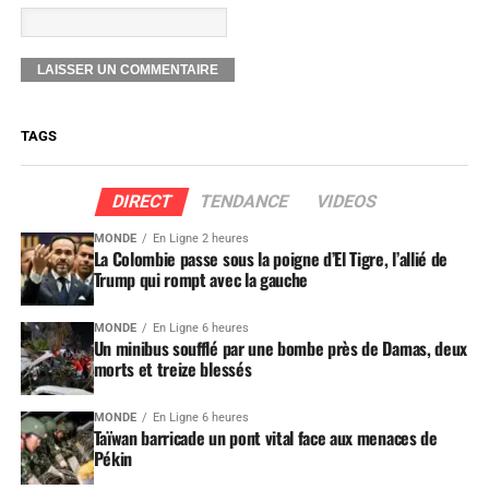
TAGS
DIRECT
TENDANCE
VIDEOS
MONDE
En Ligne 2 heures
La Colombie passe sous la poigne d’El Tigre, l’allié de
Trump qui rompt avec la gauche
MONDE
En Ligne 6 heures
Un minibus soufflé par une bombe près de Damas, deux
morts et treize blessés
MONDE
En Ligne 6 heures
Taïwan barricade un pont vital face aux menaces de
Pékin