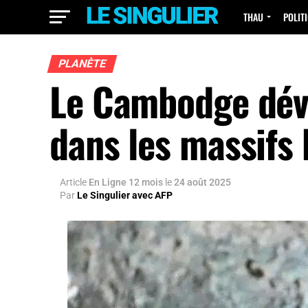
THAU
POLIT
PLANÈTE
Le Cambodge dévo
dans les massifs 
Article
En Ligne 12 mois
le
24 août 2025
Par
Le Singulier avec AFP