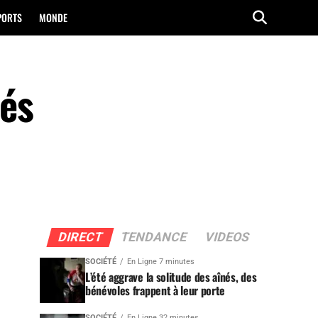
PORTS
MONDE
hés
DIRECT
TENDANCE
VIDEOS
SOCIÉTÉ
En Ligne 7 minutes
L’été aggrave la solitude des aînés, des
bénévoles frappent à leur porte
SOCIÉTÉ
En Ligne 32 minutes