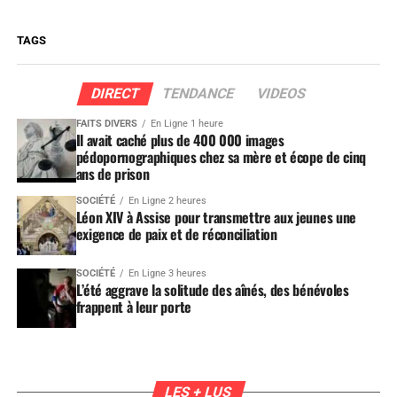
TAGS
DIRECT
TENDANCE
VIDEOS
FAITS DIVERS
En Ligne 1 heure
Il avait caché plus de 400 000 images
pédopornographiques chez sa mère et écope de cinq
ans de prison
SOCIÉTÉ
En Ligne 2 heures
Léon XIV à Assise pour transmettre aux jeunes une
exigence de paix et de réconciliation
SOCIÉTÉ
En Ligne 3 heures
L’été aggrave la solitude des aînés, des bénévoles
frappent à leur porte
LES + LUS