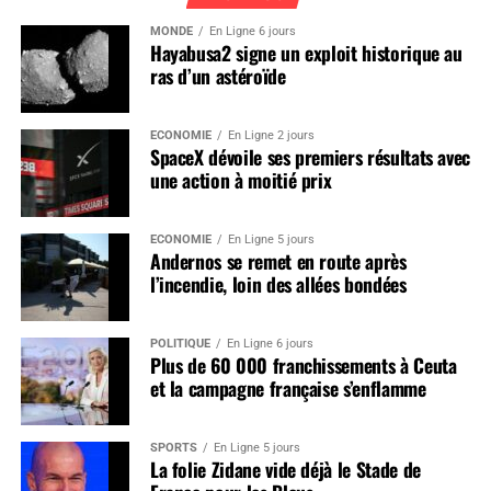
MONDE
En Ligne 6 jours
Hayabusa2 signe un exploit historique au
ras d’un astéroïde
ÉCONOMIE
En Ligne 2 jours
SpaceX dévoile ses premiers résultats avec
une action à moitié prix
ÉCONOMIE
En Ligne 5 jours
Andernos se remet en route après
l’incendie, loin des allées bondées
POLITIQUE
En Ligne 6 jours
Plus de 60 000 franchissements à Ceuta
et la campagne française s’enflamme
SPORTS
En Ligne 5 jours
La folie Zidane vide déjà le Stade de