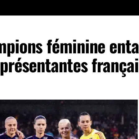
mpions féminine ent
eprésentantes frança