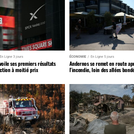
En Ligne 3 jours
ÉCONOMIE
En Ligne 5 jours
oile ses premiers résultats
Andernos se remet en route ap
ction à moitié prix
l’incendie, loin des allées bond