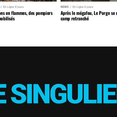
En Ligne 4 jours
NEWS
En Ligne 6 jours
ons en flammes, des pompiers
Après le mégafeu, Le Porge se
obilisés
camp retranché