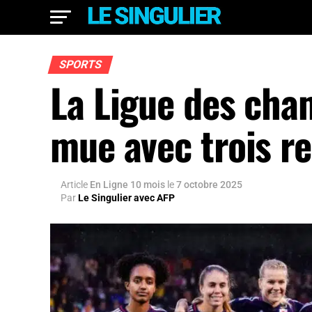
SPORTS
La Ligue des cha
mue avec trois r
Article
En Ligne 10 mois
le
7 octobre 2025
Par
Le Singulier avec AFP