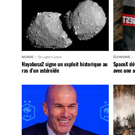
MONDE
En Ligne 6 jours
ÉCONOMIE
Hayabusa2 signe un exploit historique au
SpaceX dév
ras d’un astéroïde
avec une a