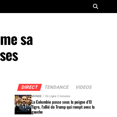
ame sa
ises
DIRECT
TENDANCE
VIDEOS
MONDE
En Ligne 2 minutes
La Colombie passe sous la poigne d’El
Tigre, l’allié de Trump qui rompt avec la
gauche