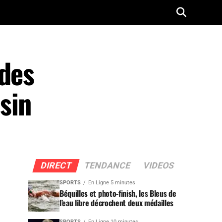
 des
sin
DIRECT
TENDANCE
VIDEOS
SPORTS
En Ligne 5 minutes
Béquilles et photo-finish, les Bleus de
l’eau libre décrochent deux médailles
SPORTS
En Ligne 10 minutes