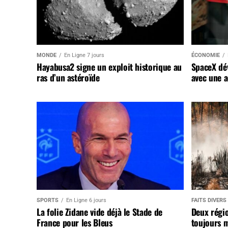
MONDE
En Ligne 7 jours
ÉCONOMIE
Hayabusa2 signe un exploit historique au
SpaceX dév
ras d’un astéroïde
avec une a
SPORTS
En Ligne 6 jours
FAITS DIVERS
La folie Zidane vide déjà le Stade de
Deux régi
France pour les Bleus
toujours m