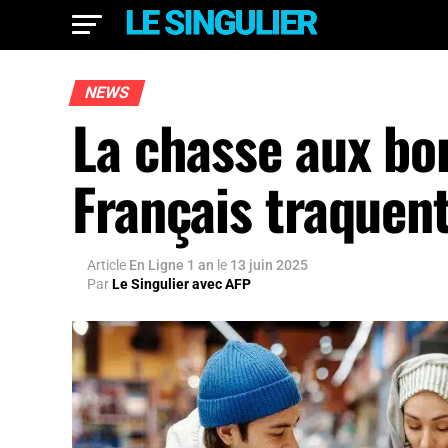
NEWS
La chasse aux bo
Français traquen
Article
En Ligne 1 an
le
13 juin 2025
Par
Le Singulier avec AFP