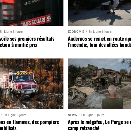
En Ligne 3 jours
ÉCONOMIE
En Ligne 6 jours
oile ses premiers résultats
Andernos se remet en route ap
ction à moitié prix
l’incendie, loin des allées bond
En Ligne 5 jours
NEWS
En Ligne 6 jours
ons en flammes, des pompiers
Après le mégafeu, Le Porge se
obilisés
camp retranché