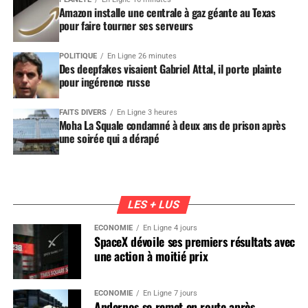
Amazon installe une centrale à gaz géante au Texas
pour faire tourner ses serveurs
POLITIQUE
En Ligne 26 minutes
Des deepfakes visaient Gabriel Attal, il porte plainte
pour ingérence russe
FAITS DIVERS
En Ligne 3 heures
Moha La Squale condamné à deux ans de prison après
une soirée qui a dérapé
LES + LUS
ÉCONOMIE
En Ligne 4 jours
SpaceX dévoile ses premiers résultats avec
une action à moitié prix
ÉCONOMIE
En Ligne 7 jours
Andernos se remet en route après