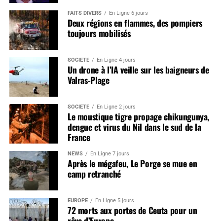
FAITS DIVERS
En Ligne 6 jours
Deux régions en flammes, des pompiers
toujours mobilisés
SOCIÉTÉ
En Ligne 4 jours
Un drone à l’IA veille sur les baigneurs de
Valras-Plage
SOCIÉTÉ
En Ligne 2 jours
Le moustique tigre propage chikungunya,
dengue et virus du Nil dans le sud de la
France
NEWS
En Ligne 7 jours
Après le mégafeu, Le Porge se mue en
camp retranché
EUROPE
En Ligne 5 jours
72 morts aux portes de Ceuta pour un
rêve d’Europe