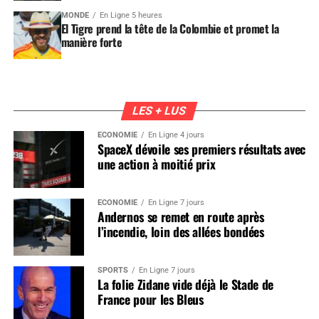
MONDE
En Ligne 5 heures
El Tigre prend la tête de la Colombie et promet la
manière forte
LES + LUS
ÉCONOMIE
En Ligne 4 jours
SpaceX dévoile ses premiers résultats avec
une action à moitié prix
ÉCONOMIE
En Ligne 7 jours
Andernos se remet en route après
l’incendie, loin des allées bondées
SPORTS
En Ligne 7 jours
La folie Zidane vide déjà le Stade de
France pour les Bleus