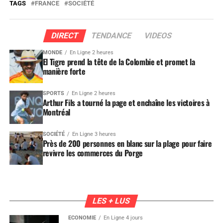
TAGS
FRANCE
SOCIÉTÉ
DIRECT
TENDANCE
VIDEOS
MONDE
En Ligne 2 heures
El Tigre prend la tête de la Colombie et promet la
manière forte
SPORTS
En Ligne 2 heures
Arthur Fils a tourné la page et enchaîne les victoires à
Montréal
SOCIÉTÉ
En Ligne 3 heures
Près de 200 personnes en blanc sur la plage pour faire
revivre les commerces du Porge
LES + LUS
ÉCONOMIE
En Ligne 4 jours