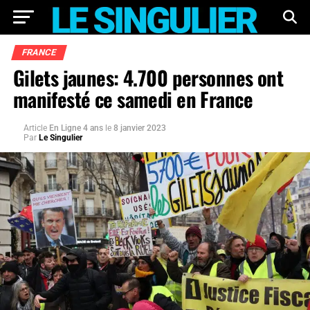
FRANCE
Gilets jaunes: 4.700 personnes ont
manifesté ce samedi en France
Article
En Ligne 4 ans
le
8 janvier 2023
Par
Le Singulier