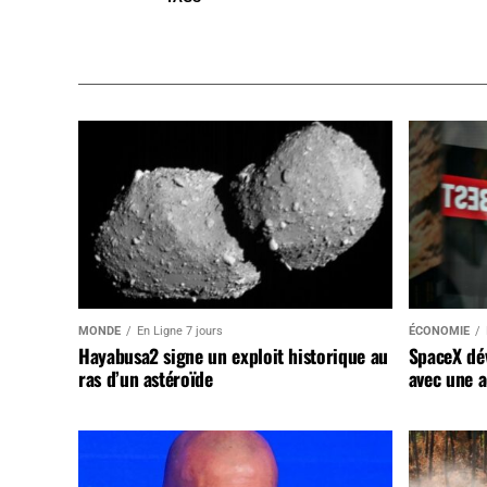
MONDE
En Ligne 7 jours
ÉCONOMIE
Hayabusa2 signe un exploit historique au
SpaceX dév
ras d’un astéroïde
avec une a