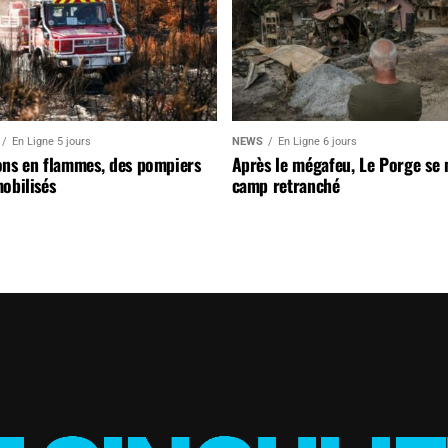
En Ligne 5 jours
NEWS
En Ligne 6 jours
ons en flammes, des pompiers
Après le mégafeu, Le Porge se
obilisés
camp retranché