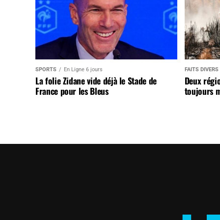
SPORTS
En Ligne 6 jours
FAITS DIVERS
La folie Zidane vide déjà le Stade de
Deux régi
France pour les Bleus
toujours m