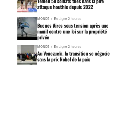
Yémen 58 soldats tués dans la pire
attaque houthie depuis 2022
MONDE
En Ligne 2 heures
Buenos Aires sous tension après une
manif contre une loi sur la propriété
privée
MONDE
En Ligne 2 heures
Au Venezuela, la transition se négocie
sans la prix Nobel de la paix