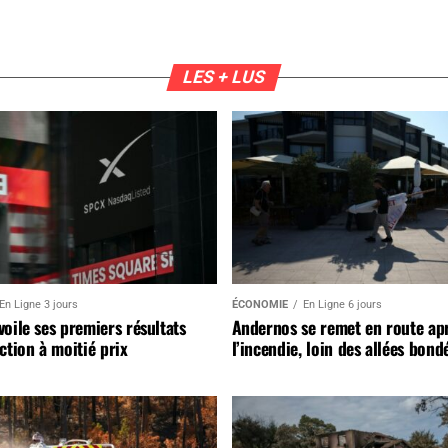
LES + LUS
En Ligne 3 jours
ÉCONOMIE
En Ligne 6 jours
oile ses premiers résultats
Andernos se remet en route ap
ction à moitié prix
l’incendie, loin des allées bond