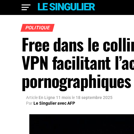
POLITIQUE
Free dans le coll
VPN facilitant l’
pornographiques
Article
En Ligne 11 mois
le
18 septembre 2025
Par
Le Singulier avec AFP