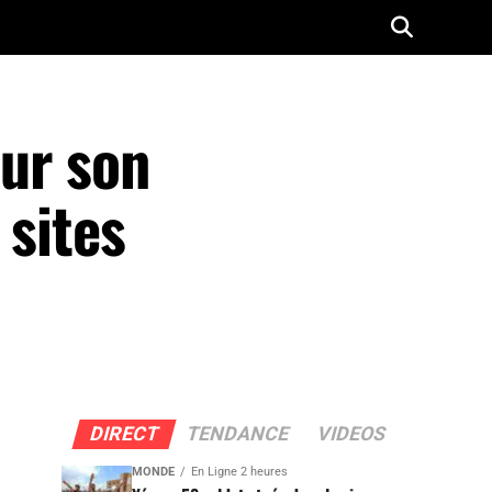
our son
 sites
DIRECT
TENDANCE
VIDEOS
MONDE
En Ligne 2 heures