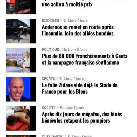
une action à moitié prix
ÉCONOMIE
En Ligne 4 jours
Andernos se remet en route après
l’incendie, loin des allées bondées
POLITIQUE
En Ligne 5 jours
Plus de 60 000 franchissements à Ceuta
et la campagne française s’enflamme
SPORTS
En Ligne 4 jours
La folie Zidane vide déjà le Stade de
France pour les Bleus
SOCIÉTÉ
En Ligne 5 jours
Après dix jours de mégafeu, des kinés
bénévoles retapent les pompiers
FAITS DIVERS
En Ligne 3 jours