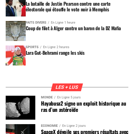
La bataille de Justin Pearson contre une carte
électorale qui étouffe le vote noir à Memphis
FAITS DIVERS
En Ligne 1 heure
Coup de filet à Alger contre un baron de la DZ Mafia
SPORTS
En Ligne 2 heures
Lara Gut-Behrami range les skis
LES + LUS
MONDE
En Ligne 5 jours
Hayabusa2 signe un exploit historique au
ras d’un astéroïde
ÉCONOMIE
En Ligne 2 jours
SpaceX dévoile ses premiers résultats avec