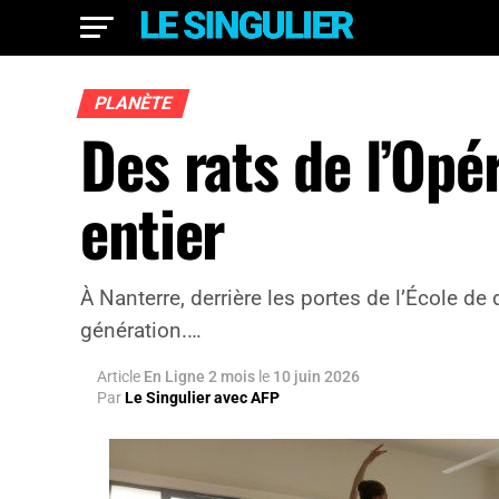
PLANÈTE
Des rats de l’Opé
entier
À Nanterre, derrière les portes de l’École de
génération.…
Article
En Ligne 2 mois
le
10 juin 2026
Par
Le Singulier avec AFP