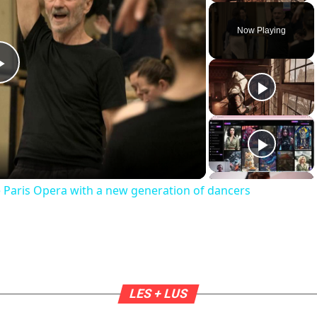
Now Playing
Play
Video
he Paris Opera with a new generation of dancers
LES + LUS