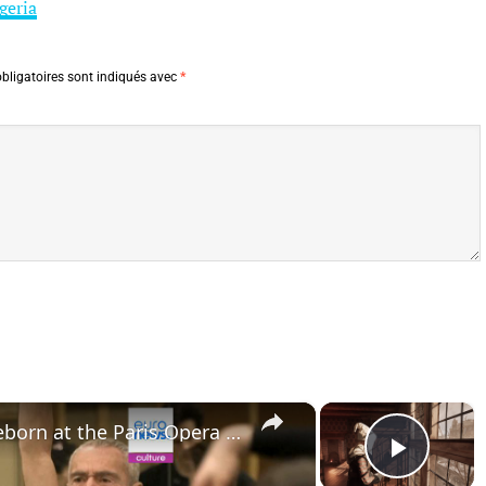
geria
bligatoires sont indiqués avec
*
×
×
Angelin Preljocaj's Parc is reborn at the Paris Opera with a new generation of dancers
Play 