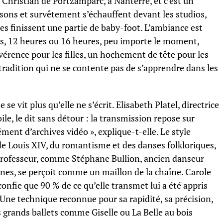
Christian de Portzamparc, à Nanterre, et c’est un
ssons et survêtement s’échauffent devant les studios,
res finissent une partie de baby-foot. L’ambiance est
es, 12 heures ou 16 heures, peu importe le moment,
vérence pour les filles, un hochement de tête pour les
 tradition qui ne se contente pas de s’apprendre dans les
e se vit plus qu’elle ne s’écrit. Elisabeth Platel, directrice
ile, le dit sans détour : la transmission repose sur
mément d’archives vidéo », explique-t-elle. Le style
 de Louis XIV, du romantisme et des danses folkloriques,
e professeur, comme Stéphane Bullion, ancien danseur
nes, se perçoit comme un maillon de la chaîne. Carole
onfie que 90 % de ce qu’elle transmet lui a été appris
 Une technique reconnue pour sa rapidité, sa précision,
es grands ballets comme Giselle ou La Belle au bois