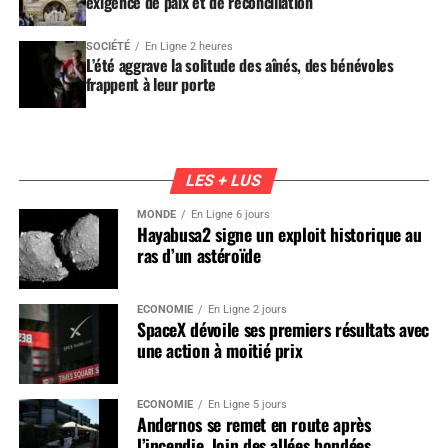
exigence de paix et de réconciliation
SOCIÉTÉ
En Ligne 2 heures
L’été aggrave la solitude des aînés, des bénévoles
frappent à leur porte
LES + LUS
MONDE
En Ligne 6 jours
Hayabusa2 signe un exploit historique au
ras d’un astéroïde
ÉCONOMIE
En Ligne 2 jours
SpaceX dévoile ses premiers résultats avec
une action à moitié prix
ÉCONOMIE
En Ligne 5 jours
Andernos se remet en route après
l’incendie, loin des allées bondées