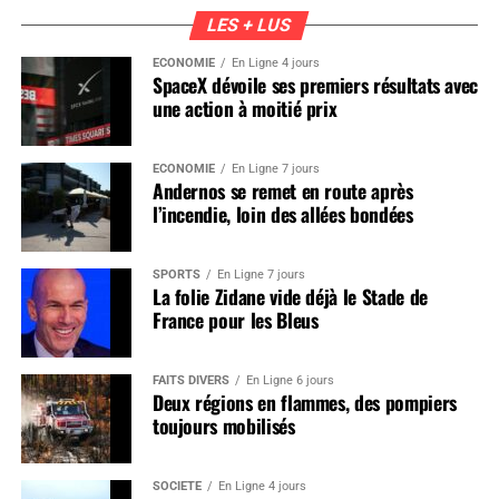
LES + LUS
ÉCONOMIE
En Ligne 4 jours
SpaceX dévoile ses premiers résultats avec
une action à moitié prix
ÉCONOMIE
En Ligne 7 jours
Andernos se remet en route après
l’incendie, loin des allées bondées
SPORTS
En Ligne 7 jours
La folie Zidane vide déjà le Stade de
France pour les Bleus
FAITS DIVERS
En Ligne 6 jours
Deux régions en flammes, des pompiers
toujours mobilisés
SOCIÉTÉ
En Ligne 4 jours