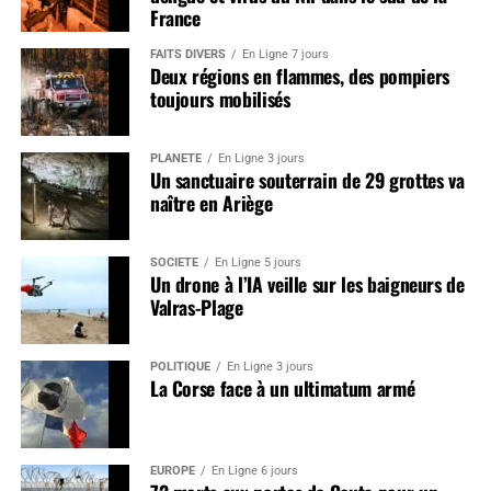
France
FAITS DIVERS
En Ligne 7 jours
Deux régions en flammes, des pompiers
toujours mobilisés
PLANÈTE
En Ligne 3 jours
Un sanctuaire souterrain de 29 grottes va
naître en Ariège
SOCIÉTÉ
En Ligne 5 jours
Un drone à l’IA veille sur les baigneurs de
Valras-Plage
POLITIQUE
En Ligne 3 jours
La Corse face à un ultimatum armé
EUROPE
En Ligne 6 jours