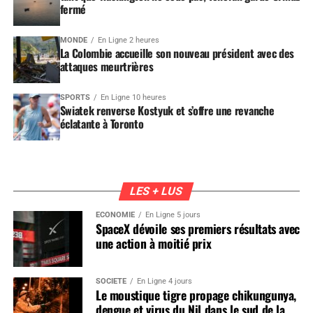
fermé
MONDE
En Ligne 2 heures
La Colombie accueille son nouveau président avec des
attaques meurtrières
SPORTS
En Ligne 10 heures
Swiatek renverse Kostyuk et s’offre une revanche
éclatante à Toronto
LES + LUS
ÉCONOMIE
En Ligne 5 jours
SpaceX dévoile ses premiers résultats avec
une action à moitié prix
SOCIÉTÉ
En Ligne 4 jours
Le moustique tigre propage chikungunya,
dengue et virus du Nil dans le sud de la