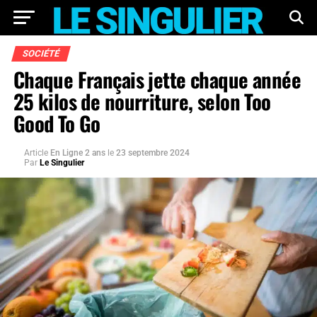
SOCIÉTÉ
Chaque Français jette chaque année
25 kilos de nourriture, selon Too
Good To Go
Article
En Ligne 2 ans
le
23 septembre 2024
Par
Le Singulier