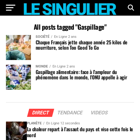
All posts tagged "Gaspillage"
SOCIÉTÉ
En Ligne 2 ans
Chaque Français jette chaque année 25 kilos de
nourriture, selon Too Good To Go
MONDE
En Ligne 2 ans
Gaspillage alimentaire: face à l’ampleur du
phénomène dans le monde, l’ONU appelle à agir
DIRECT
TENDANCE
VIDEOS
PLANÈTE
En Ligne 12 secondes
La chaleur repart à l’assaut du pays et vise cette fois le
nord