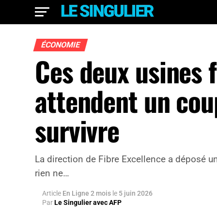
ÉCONOMIE
Ces deux usines f
attendent un coup
survivre
La direction de Fibre Excellence a déposé une
rien ne…
Article
En Ligne 2 mois
le
5 juin 2026
Par
Le Singulier avec AFP