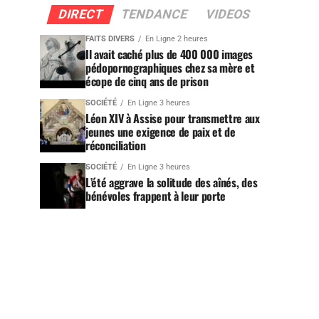
DIRECT
TENDANCE
VIDEOS
FAITS DIVERS
En Ligne 2 heures
Il avait caché plus de 400 000 images
pédopornographiques chez sa mère et
écope de cinq ans de prison
SOCIÉTÉ
En Ligne 3 heures
Léon XIV à Assise pour transmettre aux
jeunes une exigence de paix et de
réconciliation
SOCIÉTÉ
En Ligne 3 heures
L’été aggrave la solitude des aînés, des
bénévoles frappent à leur porte