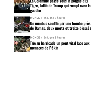
La Colombie passe sous la poigne d’El
Tigre, l’allié de Trump qui rompt avec la
gauche
MONDE
En Ligne 7 heures
Un minibus soufflé par une bombe près
de Damas, deux morts et treize blessés
MONDE
En Ligne 8 heures
Taïwan barricade un pont vital face aux
menaces de Pékin