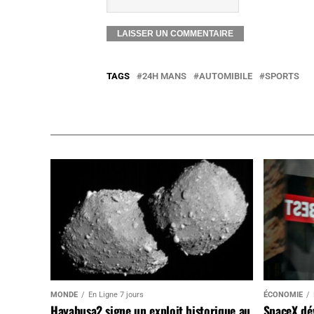
TAGS
24H MANS
AUTOMIBILE
SPORTS
MONDE
En Ligne 7 jours
ÉCONOMIE
Hayabusa2 signe un exploit historique au
SpaceX dév