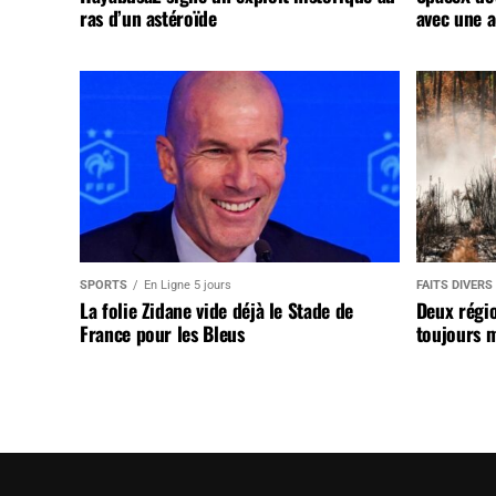
ras d’un astéroïde
avec une a
SPORTS
En Ligne 5 jours
FAITS DIVERS
La folie Zidane vide déjà le Stade de
Deux régi
France pour les Bleus
toujours m