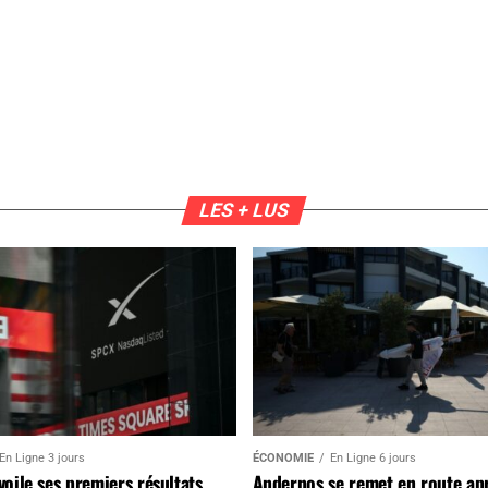
LES + LUS
En Ligne 3 jours
ÉCONOMIE
En Ligne 6 jours
oile ses premiers résultats
Andernos se remet en route ap