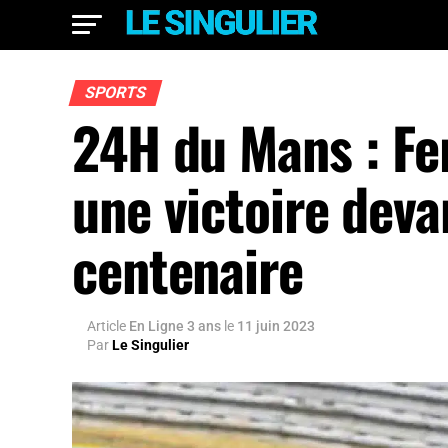
SPORTS
24H du Mans : Fer
une victoire deva
centenaire
Article
En Ligne 3 ans
le
11 juin 2023
Par
Le Singulier