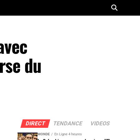
 avec
urse du
DIRECT
TENDANCE
VIDEOS
MONDE
En Ligne 4 heures