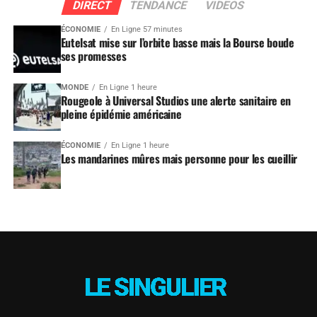
DIRECT
TENDANCE
VIDEOS
ÉCONOMIE
En Ligne 57 minutes
Eutelsat mise sur l’orbite basse mais la Bourse boude
ses promesses
MONDE
En Ligne 1 heure
Rougeole à Universal Studios une alerte sanitaire en
pleine épidémie américaine
ÉCONOMIE
En Ligne 1 heure
Les mandarines mûres mais personne pour les cueillir