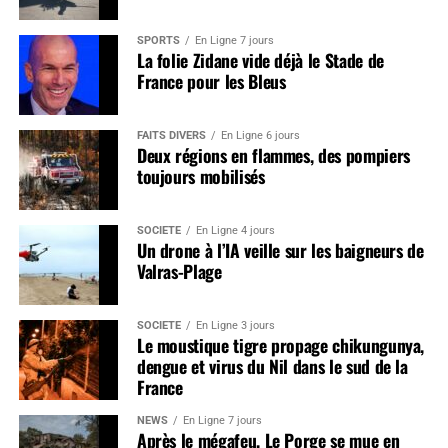
SPORTS
En Ligne 7 jours
La folie Zidane vide déjà le Stade de
France pour les Bleus
FAITS DIVERS
En Ligne 6 jours
Deux régions en flammes, des pompiers
toujours mobilisés
SOCIÉTÉ
En Ligne 4 jours
Un drone à l’IA veille sur les baigneurs de
Valras-Plage
SOCIÉTÉ
En Ligne 3 jours
Le moustique tigre propage chikungunya,
dengue et virus du Nil dans le sud de la
France
NEWS
En Ligne 7 jours
Après le mégafeu, Le Porge se mue en