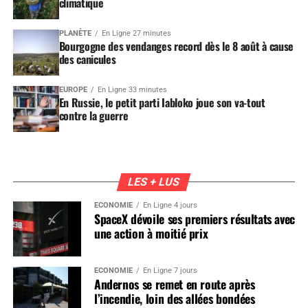
climatique
PLANÈTE
En Ligne 27 minutes
Bourgogne des vendanges record dès le 8 août à cause
des canicules
EUROPE
En Ligne 33 minutes
En Russie, le petit parti Iabloko joue son va-tout
contre la guerre
LES + LUS
ÉCONOMIE
En Ligne 4 jours
SpaceX dévoile ses premiers résultats avec
une action à moitié prix
ÉCONOMIE
En Ligne 7 jours
Andernos se remet en route après
l’incendie, loin des allées bondées