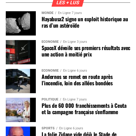
LES + LUS
MONDE
En Ligne 7 jours
Hayabusa2 signe un exploit historique au
ras d’un astéroïde
ÉCONOMIE
En Ligne 3 jours
SpaceX dévoile ses premiers résultats avec
une action à moitié prix
ÉCONOMIE
En Ligne 6 jours
Andernos se remet en route après
l’incendie, loin des allées bondées
POLITIQUE
En Ligne 7 jours
Plus de 60 000 franchissements à Ceuta
et la campagne française s’enflamme
SPORTS
En Ligne 6 jours
La folie Zidane vide déjà le Stade de