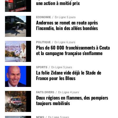
une action à moitié prix
ÉCONOMIE
En Ligne 5 jours
Andernos se remet en route après
l’incendie, loin des allées bondées
POLITIQUE
En Ligne 6 jours
Plus de 60 000 franchissements à Ceuta
et la campagne française s’enflamme
SPORTS
En Ligne 5 jours
La folie Zidane vide déjà le Stade de
France pour les Bleus
FAITS DIVERS
En Ligne 4 jours
Deux régions en flammes, des pompiers
toujours mobilisés
NEWS
En Ligne 5 jours