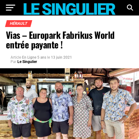
HÉRAULT
Vias – Europark Fabrikus World
entrée payante !
Article
En Ligne 5 ans
le
13 juin 2021
Par
Le Singulier