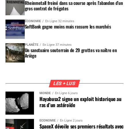
Rheinmetall freiné dans sa course après l’abandon d’un
gros contrat de frégates
ÉCONOMIE
En Ligne 32 minutes
SoftBank gagne moins mais rassure les marchés
PLANÈTE
En Ligne 37 minutes
Un sanctuaire souterrain de 29 grottes va naître en
Ariège
LES + LUS
MONDE
En Ligne 6 jours
Hayabusa2 signe un exploit historique au
ras d’un astéroïde
ÉCONOMIE
En Ligne 2 jours
SpaceX dévoile ses premiers résultats avec