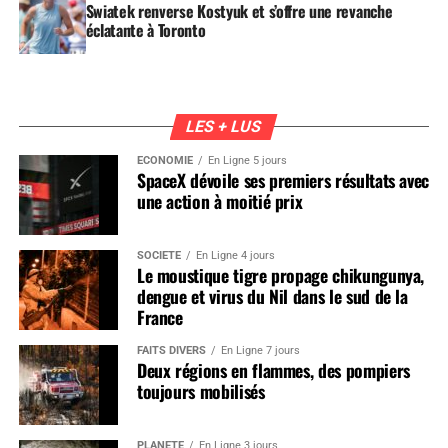
Swiatek renverse Kostyuk et s’offre une revanche
éclatante à Toronto
LES + LUS
ÉCONOMIE
En Ligne 5 jours
SpaceX dévoile ses premiers résultats avec
une action à moitié prix
SOCIÉTÉ
En Ligne 4 jours
Le moustique tigre propage chikungunya,
dengue et virus du Nil dans le sud de la
France
FAITS DIVERS
En Ligne 7 jours
Deux régions en flammes, des pompiers
toujours mobilisés
PLANÈTE
En Ligne 3 jours