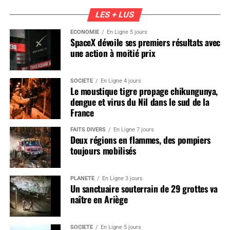
LES + LUS
ÉCONOMIE
En Ligne 5 jours
SpaceX dévoile ses premiers résultats avec
une action à moitié prix
SOCIÉTÉ
En Ligne 4 jours
Le moustique tigre propage chikungunya,
dengue et virus du Nil dans le sud de la
France
FAITS DIVERS
En Ligne 7 jours
Deux régions en flammes, des pompiers
toujours mobilisés
PLANÈTE
En Ligne 3 jours
Un sanctuaire souterrain de 29 grottes va
naître en Ariège
SOCIÉTÉ
En Ligne 5 jours