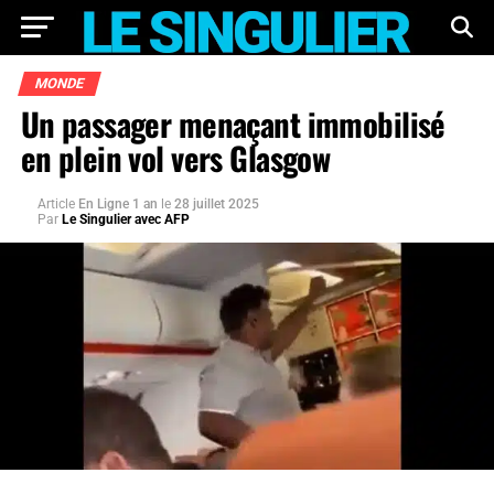
MONDE
Un passager menaçant immobilisé
en plein vol vers Glasgow
Article
En Ligne 1 an
le
28 juillet 2025
Par
Le Singulier avec AFP