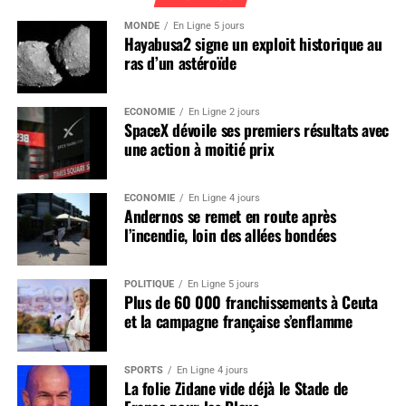
MONDE
En Ligne 5 jours
Hayabusa2 signe un exploit historique au
ras d’un astéroïde
ÉCONOMIE
En Ligne 2 jours
SpaceX dévoile ses premiers résultats avec
une action à moitié prix
ÉCONOMIE
En Ligne 4 jours
Andernos se remet en route après
l’incendie, loin des allées bondées
POLITIQUE
En Ligne 5 jours
Plus de 60 000 franchissements à Ceuta
et la campagne française s’enflamme
SPORTS
En Ligne 4 jours
La folie Zidane vide déjà le Stade de