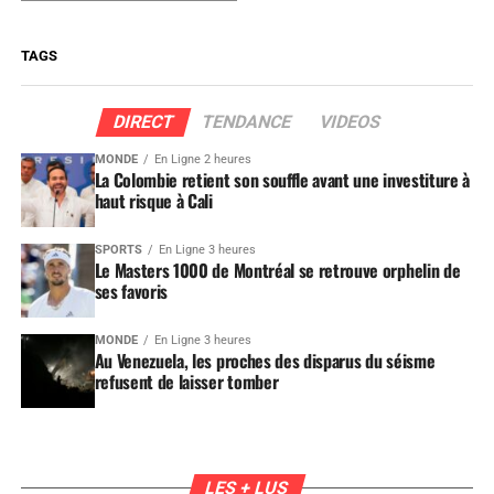
TAGS
DIRECT
TENDANCE
VIDEOS
MONDE
En Ligne 2 heures
La Colombie retient son souffle avant une investiture à
haut risque à Cali
SPORTS
En Ligne 3 heures
Le Masters 1000 de Montréal se retrouve orphelin de
ses favoris
MONDE
En Ligne 3 heures
Au Venezuela, les proches des disparus du séisme
refusent de laisser tomber
LES + LUS