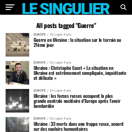
All posts tagged "Guerre"
EUROPE
En Ligne 4 ans
Guerre en Ukraine : la situation sur le terrain au
21ème jour
EUROPE
En Ligne 4 ans
Ukraine : Christophe Euzet « La situation en
Ukraine est extrêmement compliquée, inquiétante
et délicate »
EUROPE
En Ligne 4 ans
Ukraine : les forces russes occupent la plus
grande centrale nucléaire d’Europe après l’avoir
bombardée
EUROPE
En Ligne 4 ans
Ukraine : 33 morts dans une frappe russe, accord
sur des couloirs humanitaires