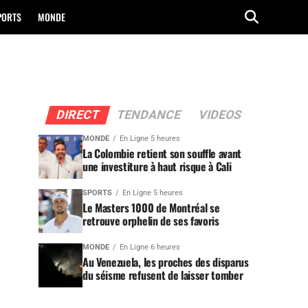
PORTS
MONDE
DIRECT
TENDANCE
VIDEOS
MONDE
En Ligne 5 heures
La Colombie retient son souffle avant
une investiture à haut risque à Cali
SPORTS
En Ligne 5 heures
Le Masters 1000 de Montréal se
retrouve orphelin de ses favoris
MONDE
En Ligne 6 heures
Au Venezuela, les proches des disparus
du séisme refusent de laisser tomber