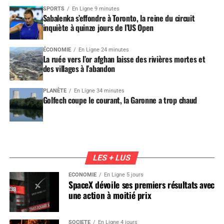
SPORTS
En Ligne 9 minutes
Sabalenka s’effondre à Toronto, la reine du circuit
inquiète à quinze jours de l’US Open
ÉCONOMIE
En Ligne 24 minutes
La ruée vers l’or afghan laisse des rivières mortes et
des villages à l’abandon
PLANÈTE
En Ligne 34 minutes
Golfech coupe le courant, la Garonne a trop chaud
LES + LUS
ÉCONOMIE
En Ligne 5 jours
SpaceX dévoile ses premiers résultats avec
une action à moitié prix
SOCIÉTÉ
En Ligne 4 jours