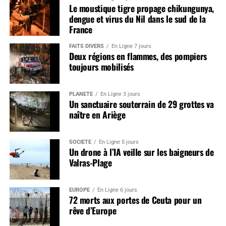
Le moustique tigre propage chikungunya,
dengue et virus du Nil dans le sud de la
France
FAITS DIVERS
En Ligne 7 jours
Deux régions en flammes, des pompiers
toujours mobilisés
PLANÈTE
En Ligne 3 jours
Un sanctuaire souterrain de 29 grottes va
naître en Ariège
SOCIÉTÉ
En Ligne 5 jours
Un drone à l’IA veille sur les baigneurs de
Valras-Plage
EUROPE
En Ligne 6 jours
72 morts aux portes de Ceuta pour un
rêve d’Europe