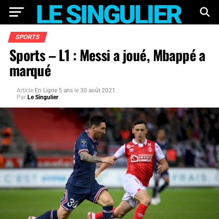
SPORTS
Sports – L1 : Messi a joué, Mbappé a
marqué
Article
En Ligne 5 ans
le
30 août 2021
Par
Le Singulier