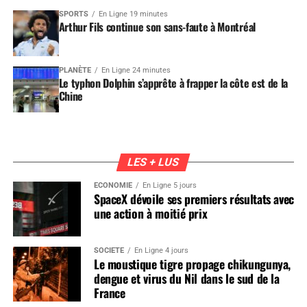
SPORTS
En Ligne 19 minutes
Arthur Fils continue son sans-faute à Montréal
PLANÈTE
En Ligne 24 minutes
Le typhon Dolphin s’apprête à frapper la côte est de la
Chine
LES + LUS
ÉCONOMIE
En Ligne 5 jours
SpaceX dévoile ses premiers résultats avec
une action à moitié prix
SOCIÉTÉ
En Ligne 4 jours
Le moustique tigre propage chikungunya,
dengue et virus du Nil dans le sud de la
France