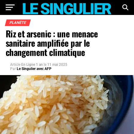
PLANÈTE
Riz et arsenic : une menace
sanitaire amplifiée par le
changement climatique
Article
En Ligne 1 an
le
11 mai 2025
Par
Le Singulier avec AFP