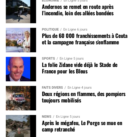
ÉCONOMIE
En Ligne 5 jours
Andernos se remet en route après
l’incendie, loin des allées bondées
POLITIQUE
En Ligne 6 jours
Plus de 60 000 franchissements à Ceuta
et la campagne française s’enflamme
SPORTS
En Ligne 5 jours
La folie Zidane vide déjà le Stade de
France pour les Bleus
FAITS DIVERS
En Ligne 4 jours
Deux régions en flammes, des pompiers
toujours mobilisés
NEWS
En Ligne 5 jours
Après le mégafeu, Le Porge se mue en
camp retranché