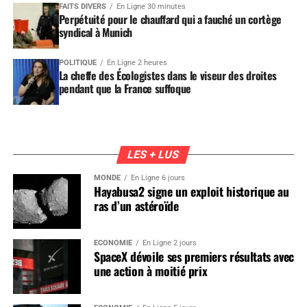
FAITS DIVERS
En Ligne 30 minutes
Perpétuité pour le chauffard qui a fauché un cortège
syndical à Munich
POLITIQUE
En Ligne 2 heures
La cheffe des Écologistes dans le viseur des droites
pendant que la France suffoque
LES + LUS
MONDE
En Ligne 6 jours
Hayabusa2 signe un exploit historique au
ras d’un astéroïde
ÉCONOMIE
En Ligne 2 jours
SpaceX dévoile ses premiers résultats avec
une action à moitié prix