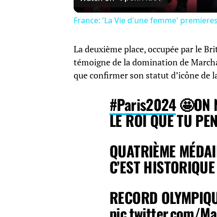
France: 'La Vie d'une femme' premieres 
La deuxième place, occupée par le Br
témoigne de la domination de Marchan
que confirmer son statut d’icône de la
#Paris2024
🤩ON N
LE ROI QUE TU PEN
QUATRIÈME MÉDAILL
C’EST HISTORIQUE !
RECORD OLYMPIQUE,
pic.twitter.com/