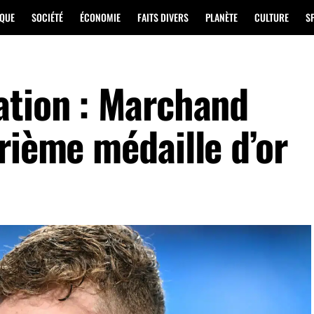
IQUE
SOCIÉTÉ
ÉCONOMIE
FAITS DIVERS
PLANÈTE
CULTURE
S
ation : Marchand
rième médaille d’or