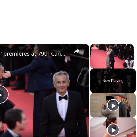
×
×
France: 'La Vie d'une femme' premieres at 79th Cannes Film Festival.
Unmute
Now Playing
Play
Video