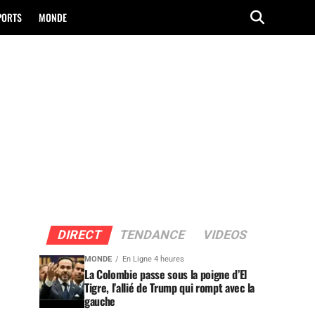
PORTS
MONDE
DIRECT
TENDANCE
VIDEOS
MONDE
En Ligne 4 heures
La Colombie passe sous la poigne d’El
Tigre, l’allié de Trump qui rompt avec la
gauche