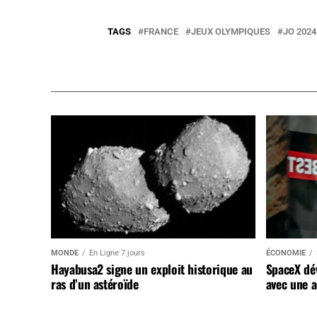
TAGS
FRANCE
JEUX OLYMPIQUES
JO 2024
MONDE
En Ligne 7 jours
ÉCONOMIE
Hayabusa2 signe un exploit historique au
SpaceX dév
ras d’un astéroïde
avec une a