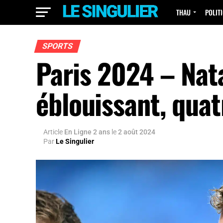
THAU
POLIT
SPORTS
Paris 2024 – Nat
éblouissant, quat
Article
En Ligne 2 ans
le
2 août 2024
Par
Le Singulier