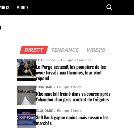
PORTS
MONDE
"
DIRECT
TENDANCE
VIDEOS
FAITS DIVERS
En Ligne 27 minutes
Le Porge accusait les pompiers de les
avoir laissés aux flammes, leur chef
répond
ÉCONOMIE
En Ligne 1 heure
Rheinmetall freiné dans sa course après
l’abandon d’un gros contrat de frégates
ÉCONOMIE
En Ligne 1 heure
SoftBank gagne moins mais rassure les
marchés