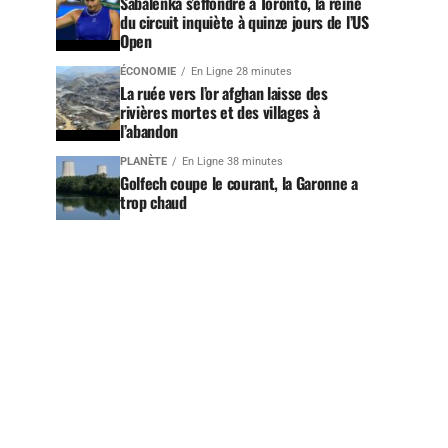
Sabalenka s’effondre à Toronto, la reine
du circuit inquiète à quinze jours de l’US
Open
ÉCONOMIE
En Ligne 28 minutes
La ruée vers l’or afghan laisse des
rivières mortes et des villages à
l’abandon
PLANÈTE
En Ligne 38 minutes
Golfech coupe le courant, la Garonne a
trop chaud