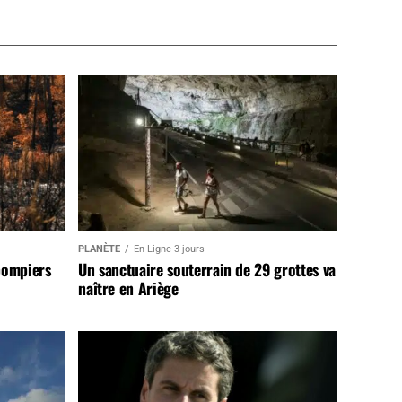
PLANÈTE
En Ligne 3 jours
pompiers
Un sanctuaire souterrain de 29 grottes va
naître en Ariège