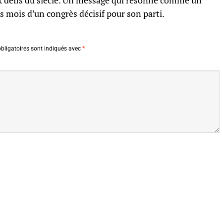
ux défis du siècle. Un message qui résonne comme un
es mois d’un congrès décisif pour son parti.
bligatoires sont indiqués avec
*