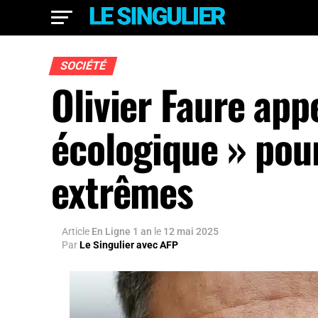
SOCIÉTÉ
Olivier Faure app
écologique » pou
extrêmes
Article
En Ligne 1 an
le
12 mai 2025
Par
Le Singulier avec AFP