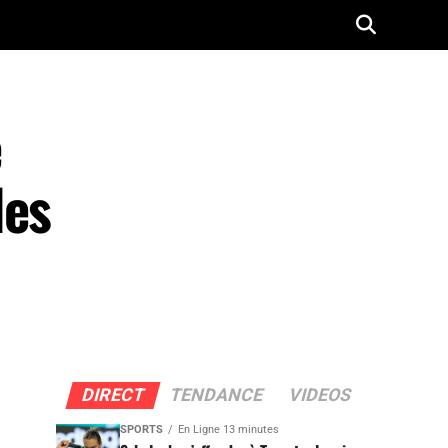
e
des
DIRECT
TENDANCE
VIDEOS
SPORTS
En Ligne 13 minutes