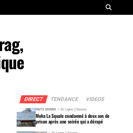
rag,
ique
DIRECT
TENDANCE
VIDEOS
FAITS DIVERS
En Ligne 2 heures
Moha La Squale condamné à deux ans de
prison après une soirée qui a dérapé
MONDE
En Ligne 2 heures