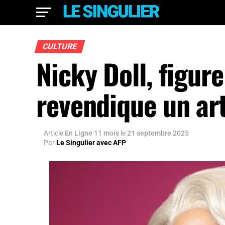
CULTURE
Nicky Doll, figur
revendique un ar
Article
En Ligne 11 mois
le
21 septembre 2025
Par
Le Singulier avec AFP